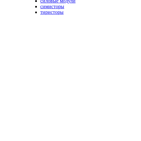
силовые модули
симисторы
тиристоры