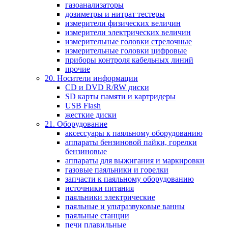
газоанализаторы
дозиметры и нитрат тестеры
измерители физических величин
измерители электрических величин
измерительные головки стрелочные
измерительные головки цифровые
приборы контроля кабельных линий
прочие
20. Носители информации
CD и DVD R/RW диски
SD карты памяти и картридеры
USB Flash
жесткие диски
21. Оборудование
аксессуары к паяльному оборудованию
аппараты бензиновой пайки, горелки
бензиновые
аппараты для выжигания и маркировки
газовые паяльники и горелки
запчасти к паяльному оборудованию
источники питания
паяльники электрические
паяльные и ультразвуковые ванны
паяльные станции
печи плавильные