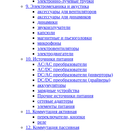
электронно-лучевые трубки
9. Электромеханика и акустика
аксессуары для вентиляторов
аксессуары для динамиков
динамики
звукоизлучатели
капсюли
магнитные и пьезоголовки
микрофоны
электровентиляторы
электродвигатели
10. Источники питания
AC/AC преобразователи
AC/DC преобразователи
DC/AC преобразователи (инверторы)
DC/DC преобразователи (драйверы)
аккумуляторы
зарядные устройства
Прочие источники питания
сетевые адаптеры
элементы питания
11. Коммутация активная
переключатели, кнопки
реле
12. Коммутация пассивная