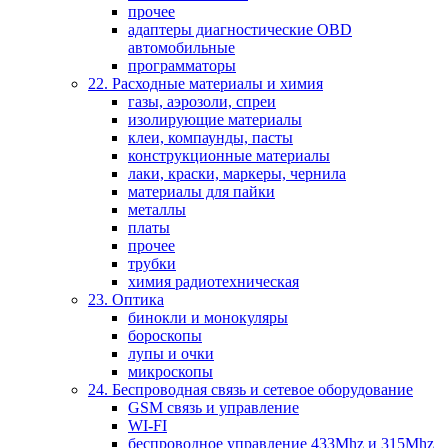
прочее
адаптеры диагностические OBD
автомобильные
программаторы
22. Расходные материалы и химия
газы, аэрозоли, спреи
изолирующие материалы
клеи, компаунды, пасты
конструкционные материалы
лаки, краски, маркеры, чернила
материалы для пайки
металлы
платы
прочее
трубки
химия радиотехническая
23. Оптика
бинокли и монокуляры
бороскопы
лупы и очки
микроскопы
24. Беспроводная связь и сетевое оборудование
GSM связь и управление
WI-FI
беспроводное управление 433Mhz и 315Mhz