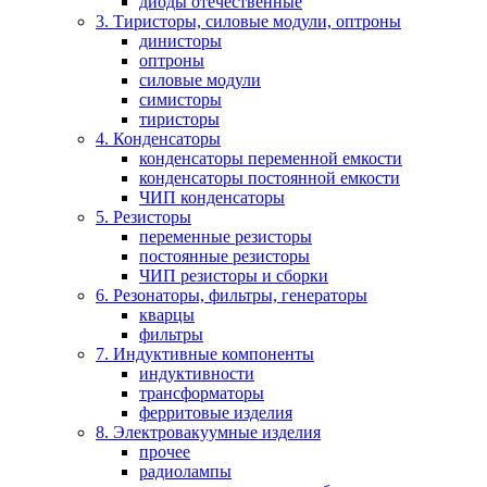
диоды отечественные
3. Тиристоры, силовые модули, оптроны
динисторы
оптроны
силовые модули
симисторы
тиристоры
4. Конденсаторы
конденсаторы переменной емкости
конденсаторы постоянной емкости
ЧИП конденсаторы
5. Резисторы
переменные резисторы
постоянные резисторы
ЧИП резисторы и сборки
6. Резонаторы, фильтры, генераторы
кварцы
фильтры
7. Индуктивные компоненты
индуктивности
трансформаторы
ферритовые изделия
8. Электровакуумные изделия
прочее
радиолампы