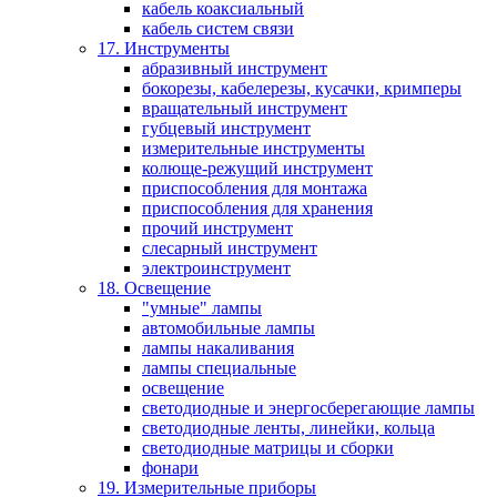
кабель коаксиальный
кабель систем связи
17. Инструменты
абразивный инструмент
бокорезы, кабелерезы, кусачки, кримперы
вращательный инструмент
губцевый инструмент
измерительные инструменты
колюще-режущий инструмент
приспособления для монтажа
приспособления для хранения
прочий инструмент
слесарный инструмент
электроинструмент
18. Освещение
"умные" лампы
автомобильные лампы
лампы накаливания
лампы специальные
освещение
светодиодные и энергосберегающие лампы
светодиодные ленты, линейки, кольца
светодиодные матрицы и сборки
фонари
19. Измерительные приборы